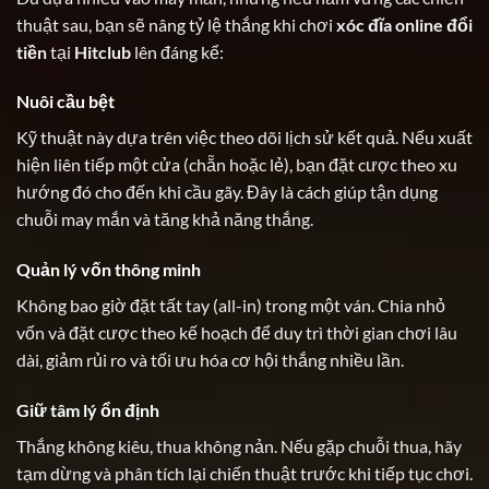
thuật sau, bạn sẽ nâng tỷ lệ thắng khi chơi
xóc đĩa online đổi
tiền
tại
Hitclub
lên đáng kể:
Nuôi cầu bệt
Kỹ thuật này dựa trên việc theo dõi lịch sử kết quả. Nếu xuất
hiện liên tiếp một cửa (chẵn hoặc lẻ), bạn đặt cược theo xu
hướng đó cho đến khi cầu gãy. Đây là cách giúp tận dụng
chuỗi may mắn và tăng khả năng thắng.
Quản lý vốn thông minh
Không bao giờ đặt tất tay (all-in) trong một ván. Chia nhỏ
vốn và đặt cược theo kế hoạch để duy trì thời gian chơi lâu
dài, giảm rủi ro và tối ưu hóa cơ hội thắng nhiều lần.
Giữ tâm lý ổn định
Thắng không kiêu, thua không nản. Nếu gặp chuỗi thua, hãy
tạm dừng và phân tích lại chiến thuật trước khi tiếp tục chơi.