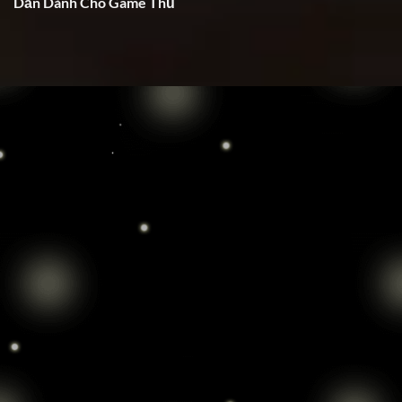
Dẫn Dành Cho Game Thủ