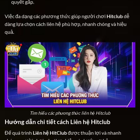
quyết gấp.
Việc đa dạng các phương thức giúp người chơi
Hitclub
dễ
dàng lựa chọn cách liên hệ phù hợp, nhanh chóng và hiệu
quả.
Tìm hiểu các phương thức liên hệ Hitclub
Hướng dẫn chi tiết cách Liên hệ Hitclub
Để quá trình
Liên hệ HitClub
được thuận lợi và nhanh