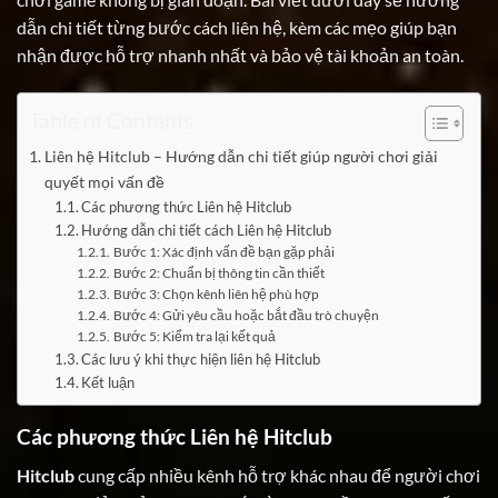
dẫn chi tiết từng bước cách liên hệ, kèm các mẹo giúp bạn
nhận được hỗ trợ nhanh nhất và bảo vệ tài khoản an toàn.
Table of Contents
Liên hệ Hitclub – Hướng dẫn chi tiết giúp người chơi giải
quyết mọi vấn đề
Các phương thức Liên hệ Hitclub
Hướng dẫn chi tiết cách Liên hệ Hitclub
Bước 1: Xác định vấn đề bạn gặp phải
Bước 2: Chuẩn bị thông tin cần thiết
Bước 3: Chọn kênh liên hệ phù hợp
Bước 4: Gửi yêu cầu hoặc bắt đầu trò chuyện
Bước 5: Kiểm tra lại kết quả
Các lưu ý khi thực hiện liên hệ Hitclub
Kết luận
Các phương thức Liên hệ Hitclub
Hitclub
cung cấp nhiều kênh hỗ trợ khác nhau để người chơi