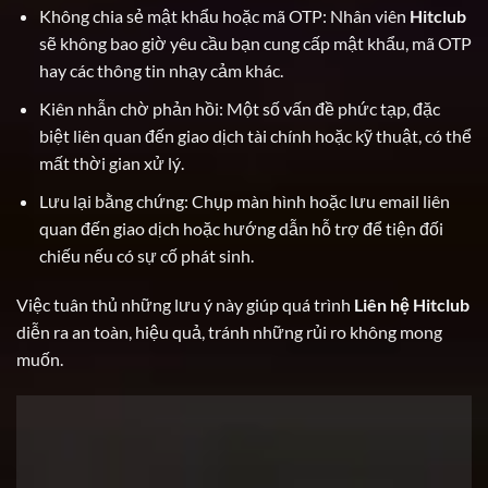
Không chia sẻ mật khẩu hoặc mã OTP: Nhân viên
Hitclub
sẽ không bao giờ yêu cầu bạn cung cấp mật khẩu, mã OTP
hay các thông tin nhạy cảm khác.
Kiên nhẫn chờ phản hồi: Một số vấn đề phức tạp, đặc
biệt liên quan đến giao dịch tài chính hoặc kỹ thuật, có thể
mất thời gian xử lý.
Lưu lại bằng chứng: Chụp màn hình hoặc lưu email liên
quan đến giao dịch hoặc hướng dẫn hỗ trợ để tiện đối
chiếu nếu có sự cố phát sinh.
Việc tuân thủ những lưu ý này giúp quá trình
Liên hệ Hitclub
diễn ra an toàn, hiệu quả, tránh những rủi ro không mong
muốn.