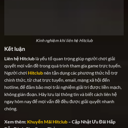
Kinh nghiệm khi liên hệ Hitclub
Kết luận
Liên hệ Hitclub
là yếu tố quan trọng giúp người chơi giải
quyết mọi vấn đề trong quá trình tham gia game trực tuyến.
Người chơi
Hitclub
nên tận dụng các phương thức hỗ trợ
chính thức, từ chat trực tuyến, email, mạng xã hội đến
hotline, để đảm bảo mọi trải nghiệm giải trí được liền mạch,
không gián đoạn.
Hãy lưu lại thông tin và biết cách
liên hệ
ngay hôm nay để mọi vấn đề đều được giải quyết nhanh
chóng.
Xem thêm:
Khuyến Mãi Hitclub
– Cập Nhật Ưu Đãi Hấp