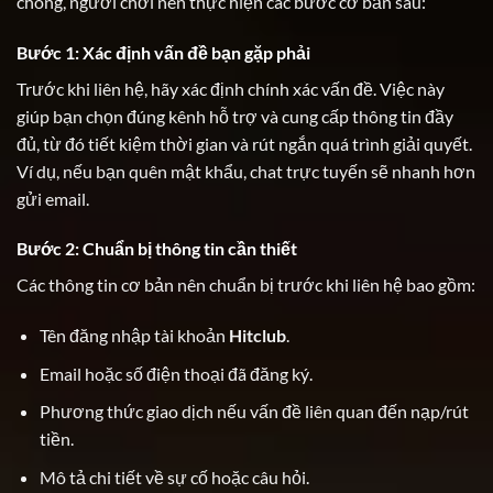
chóng, người chơi nên thực hiện các bước cơ bản sau:
Bước 1: Xác định vấn đề bạn gặp phải
Trước khi liên hệ, hãy xác định chính xác vấn đề. Việc này
giúp bạn chọn đúng kênh hỗ trợ và cung cấp thông tin đầy
đủ, từ đó tiết kiệm thời gian và rút ngắn quá trình giải quyết.
Ví dụ, nếu bạn quên mật khẩu, chat trực tuyến sẽ nhanh hơn
gửi email.
Bước 2: Chuẩn bị thông tin cần thiết
Các thông tin cơ bản nên chuẩn bị trước khi liên hệ bao gồm:
Tên đăng nhập tài khoản
Hitclub
.
Email hoặc số điện thoại đã đăng ký.
Phương thức giao dịch nếu vấn đề liên quan đến nạp/rút
tiền.
Mô tả chi tiết về sự cố hoặc câu hỏi.