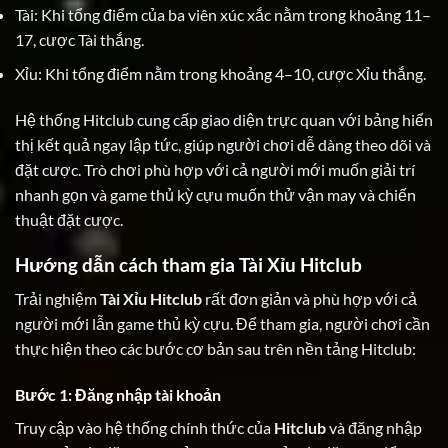
Tài: Khi tổng điểm của ba viên xúc xắc nằm trong khoảng 11–
17, cược Tài thắng.
Xỉu: Khi tổng điểm nằm trong khoảng 4–10, cược Xỉu thắng.
Hệ thống Hitclub cung cấp giao diện trực quan với bảng hiển
thị kết quả ngay lập tức, giúp người chơi dễ dàng theo dõi và
đặt cược. Trò chơi phù hợp với cả người mới muốn giải trí
nhanh gọn và game thủ kỳ cựu muốn thử vận may và chiến
thuật đặt cược.
Hướng dẫn cách tham gia Tài Xỉu Hitclub
Trải nghiệm
Tài Xỉu Hitclub
rất đơn giản và phù hợp với cả
người mới lẫn game thủ kỳ cựu. Để tham gia, người chơi cần
thực hiện theo các bước cơ bản sau trên nền tảng Hitclub:
Bước 1: Đăng nhập tài khoản
Truy cập vào hệ thống chính thức của
Hitclub
và đăng nhập