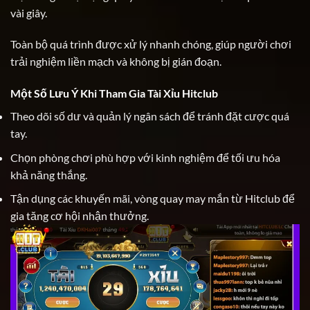
vài giây.
Toàn bộ quá trình được xử lý nhanh chóng, giúp người chơi
trải nghiệm liền mạch và không bị gián đoạn.
Một Số Lưu Ý Khi Tham Gia Tài Xỉu Hitclub
Theo dõi số dư và quản lý ngân sách để tránh đặt cược quá
tay.
Chọn phòng chơi phù hợp với kinh nghiệm để tối ưu hóa
khả năng thắng.
Tận dụng các khuyến mãi, vòng quay may mắn từ Hitclub để
gia tăng cơ hội nhận thưởng.