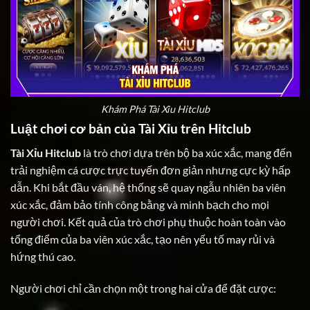
Khám Phá Tài Xỉu Hitclub
Luật chơi cơ bản của Tài Xỉu trên Hitclub
Tài Xỉu Hitclub
là trò chơi dựa trên bộ ba xúc xắc, mang đến
trải nghiệm cá cược trực tuyến đơn giản nhưng cực kỳ hấp
dẫn. Khi bắt đầu ván, hệ thống sẽ quay ngẫu nhiên ba viên
xúc xắc, đảm bảo tính công bằng và minh bạch cho mọi
người chơi. Kết quả của trò chơi phụ thuộc hoàn toàn vào
tổng điểm của ba viên xúc xắc, tạo nên yếu tố may rủi và
hứng thú cao.
Người chơi chỉ cần chọn một trong hai cửa để đặt cược: