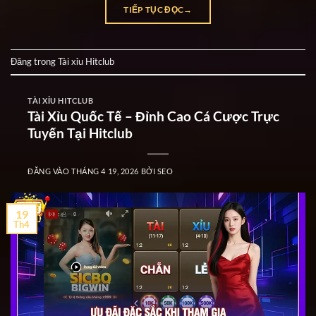
TIẾP TỤC ĐỌC
→
Đăng trong
Tài xỉu Hitclub
TÀI XỈU HITCLUB
Tài Xỉu Quốc Tế – Đỉnh Cao Cá Cược Trực
Tuyến Tại Hitclub
ĐĂNG VÀO
THÁNG 4 19, 2026
BỞI
SEO
19
Th4