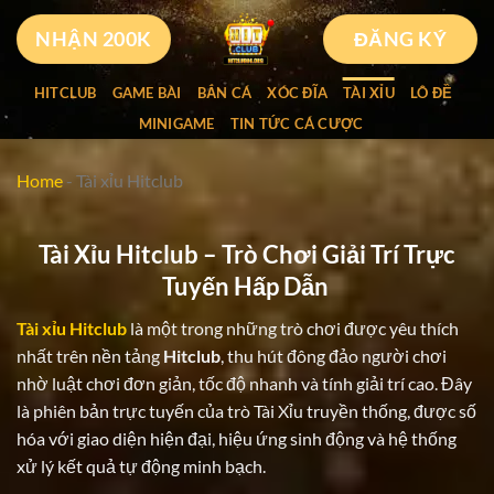
Bỏ
NHẬN 200K
ĐĂNG KÝ
qua
nội
HITCLUB
GAME BÀI
BẮN CÁ
XÓC ĐĨA
TÀI XỈU
LÔ ĐỀ
dung
MINIGAME
TIN TỨC CÁ CƯỢC
Home
-
Tài xỉu Hitclub
Tài Xỉu Hitclub – Trò Chơi Giải Trí Trực
Tuyến Hấp Dẫn
Tài xỉu Hitclub
là một trong những trò chơi được yêu thích
nhất trên nền tảng
Hitclub
, thu hút đông đảo người chơi
nhờ luật chơi đơn giản, tốc độ nhanh và tính giải trí cao. Đây
là phiên bản trực tuyến của trò Tài Xỉu truyền thống, được số
hóa với giao diện hiện đại, hiệu ứng sinh động và hệ thống
xử lý kết quả tự động minh bạch.