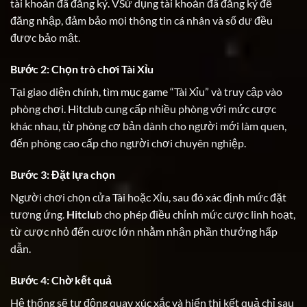
tài khoản đã đăng ký. VSử dụng tài khoản đã đăng ký để
đăng nhập, đảm bảo mọi thông tin cá nhân và số dư đều
được bảo mật.
Bước 2: Chọn trò chơi Tài Xỉu
Tại giao diện chính, tìm mục game “Tài Xỉu” và truy cập vào
phòng chơi. Hitclub cung cấp nhiều phòng với mức cược
khác nhau, từ phòng cơ bản dành cho người mới làm quen,
đến phòng cao cấp cho người chơi chuyên nghiệp.
Bước 3: Đặt lựa chọn
Người chơi chọn cửa Tài hoặc Xỉu, sau đó xác định mức đặt
tương ứng.
Hitclu
b cho phép điều chỉnh mức cược linh hoạt,
từ cược nhỏ đến cược lớn nhằm nhận phần thưởng hấp
dẫn.
Bước 4: Chờ kết quả
Hệ thống sẽ tự động quay xúc xắc và hiển thị kết quả chỉ sau