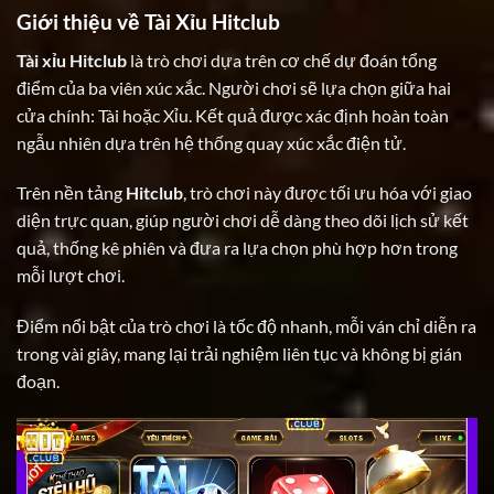
Giới thiệu về Tài Xỉu Hitclub
Tài xỉu Hitclub
là trò chơi dựa trên cơ chế dự đoán tổng
điểm của ba viên xúc xắc. Người chơi sẽ lựa chọn giữa hai
cửa chính: Tài hoặc Xỉu. Kết quả được xác định hoàn toàn
ngẫu nhiên dựa trên hệ thống quay xúc xắc điện tử.
Trên nền tảng
Hitclub
, trò chơi này được tối ưu hóa với giao
diện trực quan, giúp người chơi dễ dàng theo dõi lịch sử kết
quả, thống kê phiên và đưa ra lựa chọn phù hợp hơn trong
mỗi lượt chơi.
Điểm nổi bật của trò chơi là tốc độ nhanh, mỗi ván chỉ diễn ra
trong vài giây, mang lại trải nghiệm liên tục và không bị gián
đoạn.