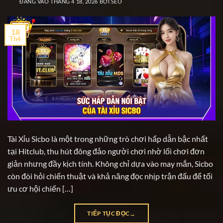
ĐĂNG VÀO
THÁNG 4 18, 2026
BỞI
SEO
18
Th4
Tài Xỉu Sicbo là một trong những trò chơi hấp dẫn bậc nhất
tại Hitclub, thu hút đông đảo người chơi nhờ lối chơi đơn
giản nhưng đầy kịch tính. Không chỉ dựa vào may mắn, Sicbo
còn đòi hỏi chiến thuật và khả năng đọc nhịp trận đấu để tối
ưu cơ hội chiến […]
TIẾP TỤC ĐỌC
→