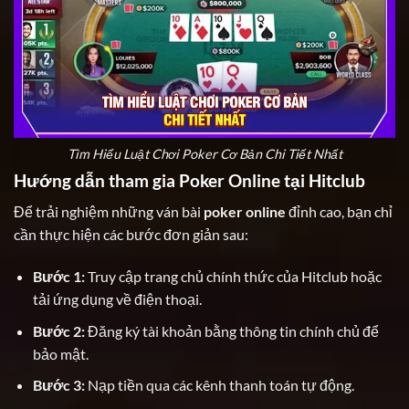
Tìm Hiểu Luật Chơi Poker Cơ Bản Chi Tiết Nhất
Hướng dẫn tham gia Poker Online tại Hitclub
Để trải nghiệm những ván bài
poker online
đỉnh cao, bạn chỉ
cần thực hiện các bước đơn giản sau:
Bước 1:
Truy cập trang chủ chính thức của Hitclub hoặc
tải ứng dụng về điện thoại.
Bước 2:
Đăng ký tài khoản bằng thông tin chính chủ để
bảo mật.
Bước 3:
Nạp tiền qua các kênh thanh toán tự động.