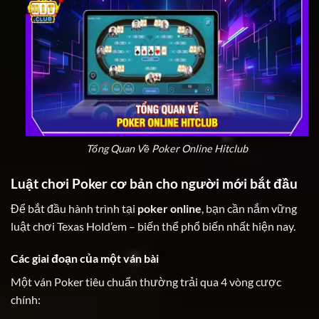
Tổng Quan Về Poker Online Hitclub
Luật chơi Poker cơ bản cho người mới bắt đầu
Để bắt đầu hành trình tại
poker online
, bạn cần nắm vững
luật chơi Texas Hold’em – biến thể phổ biến nhất hiện nay.
Các giai đoạn của một ván bài
Một ván Poker tiêu chuẩn thường trải qua 4 vòng cược
chính: