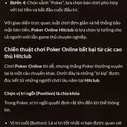
Bước 4:
Chọn sảnh “Poker”, lựa chọn bàn chơi phù hợp
với túi tiền và bắt đầu cuộc đấu trí.
Với giao diện trực quan, luật chơi đơn giản và hệ thống bảo
mật tiên tiến,
Poker Online Hitclub
là lựa chọn lý tưởng cho
cả người mới lẫn game thủ chuyên nghiệp.
Chiến thuật chơi Poker Online bất bại từ các cao
thủ Hitclub
Chơi
Poker Online
thì dễ, nhưng thắng Poker thường xuyên
lại là một câu chuyện khác. Dưới đây là những “bí kíp” được
đúc kết từ những người chơi lâu năm tại
Hitclub
.
Chọn vị trí ngồi (Position) là chìa khóa
Trong Poker, vị trí ngồi quyết định rất lớn đến lợi thế thông
tin.
Vị trí cuối (Button): Là vị trí tốt nhất vì bạn được quan sát