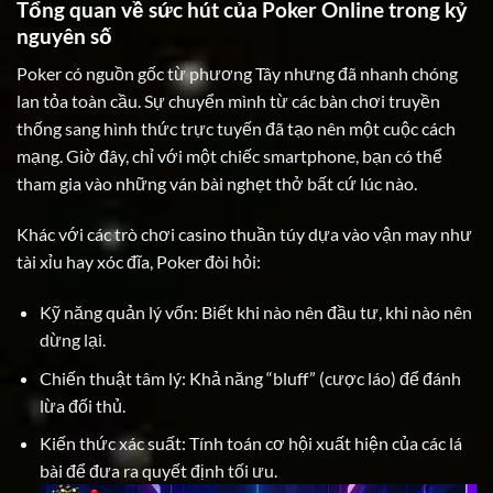
Tổng quan về sức hút của Poker Online trong kỷ
nguyên số
Poker có nguồn gốc từ phương Tây nhưng đã nhanh chóng
lan tỏa toàn cầu. Sự chuyển mình từ các bàn chơi truyền
thống sang hình thức trực tuyến đã tạo nên một cuộc cách
mạng. Giờ đây, chỉ với một chiếc smartphone, bạn có thể
tham gia vào những ván bài nghẹt thở bất cứ lúc nào.
Khác với các trò chơi casino thuần túy dựa vào vận may như
tài xỉu hay xóc đĩa, Poker đòi hỏi:
Kỹ năng quản lý vốn: Biết khi nào nên đầu tư, khi nào nên
dừng lại.
Chiến thuật tâm lý: Khả năng “bluff” (cược láo) để đánh
lừa đối thủ.
Kiến thức xác suất: Tính toán cơ hội xuất hiện của các lá
bài để đưa ra quyết định tối ưu.