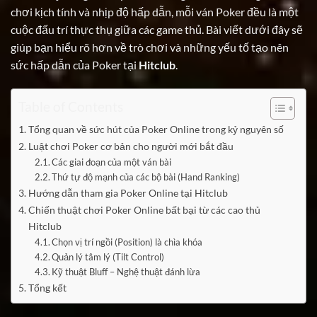
chơi kịch tính và nhịp độ hấp dẫn, mỗi ván Poker đều là một
cuộc đấu trí thực thụ giữa các game thủ.
Bài viết dưới đây sẽ
giúp bạn hiểu rõ hơn về trò chơi và những yếu tố tạo nên
sức hấp dẫn của Poker tại
Hitclub
.
Table of Contents
Tổng quan về sức hút của Poker Online trong kỷ nguyên số
Luật chơi Poker cơ bản cho người mới bắt đầu
Các giai đoạn của một ván bài
Thứ tự độ mạnh của các bộ bài (Hand Ranking)
Hướng dẫn tham gia Poker Online tại Hitclub
Chiến thuật chơi Poker Online bất bại từ các cao thủ
Hitclub
Chọn vị trí ngồi (Position) là chìa khóa
Quản lý tâm lý (Tilt Control)
Kỹ thuật Bluff – Nghệ thuật đánh lừa
Tổng kết