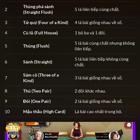
Thùng phá sảnh
2
5 lá liên tiếp cùng chất.
(Straight Flush)
3
Tứ quý (Four of a Kind)
4 lá bài giống nhau về số.
4
Cù lũ (Full House)
1 bộ ba và 1 đôi.
5 lá bài cùng chất nhưng không
5
Thùng (Flush)
liên tiếp.
5 lá bài liên tiếp không cùng
6
Sảnh (Straight)
chất.
Sám cô (Three of a
7
3 lá bài giống nhau về số.
Kind)
8
Thú (Two Pair)
2 đôi khác nhau.
9
Đôi (One Pair)
2 lá bài giống nhau về số.
10
Mậu thầu (High Card)
Lá bài cao nhất trong bộ.