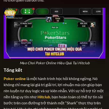
Mẹo Chơi Poker Online Hiệu Quả Tại Hitclub
Tổng kết
Poker online
là một hành trình học hỏi không ngừng. Nó
không chỉ mang lại giá trị giải trí, lợi nhuận mà còn giúp bạn
rèn luyện tư duy logic và sự kiên nhẫn. Với sự hỗ trợ từ một
nền tảng uy tín như
Hitclub
, bạn hoàn toàn có thể tự tin sải
bước trên con đường trở thành một “Shark” thực thụ trên
bàn bài.
Hãy luôn ghi nhớ trong Poker, không phải người có