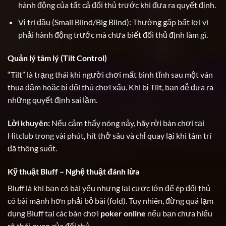
hành động của tất cả đối thủ trước khi đưa ra quyết định.
Vị trí đầu (Small Blind/Big Blind): Thường gặp bất lợi vì
phải hành động trước mà chưa biết đối thủ định làm gì.
Quản lý tâm lý (Tilt Control)
“Tilt” là trạng thái khi người chơi mất bình tĩnh sau một ván
thua đậm hoặc bị đối thủ chơi xấu. Khi bị Tilt, bạn dễ đưa ra
những quyết định sai lầm.
Lời khuyên:
Nếu cảm thấy nóng nảy, hãy rời bàn chơi tại
Hitclub trong vài phút, hít thở sâu và chỉ quay lại khi tâm trí
đã thông suốt.
Kỹ thuật Bluff – Nghệ thuật đánh lừa
Bluff là khi bạn có bài yếu nhưng lại cược lớn để ép đối thủ
có bài mạnh hơn phải bỏ bài (fold). Tuy nhiên, đừng quá lạm
dụng Bluff tại các bàn chơi
poker online
nếu bạn chưa hiểu
rõ thói quen của đối thủ.